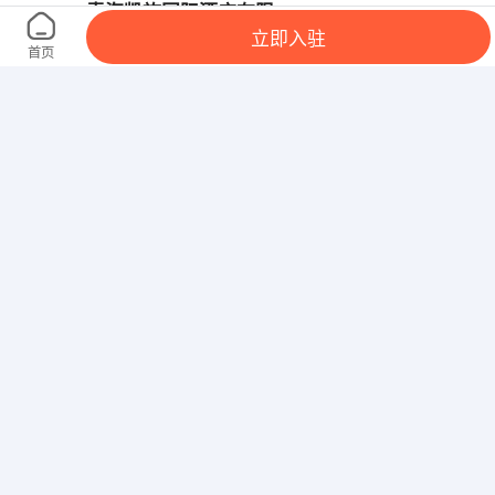
青海凯旋国际酒店有限公司
立即入驻
西宁城东昆仑中路3号金科凯旋广场售楼部
首页
青海世全物资集团有限公司
西宁城中南川东路77号玺云峰销售部
青海振威吊装工程有限公司
五四西路71号安泰大厦东座24楼
青海民生建设有限公司
西宁经济技术开发区民和路33号创业大夏7楼
青海省庄和房地产开发有限公司
海湖新区庄和财富广场B座16楼2167室