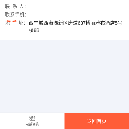
联 系 人：
联系手机：
****
地 址：
西宁城西海湖新区唐道637博丽雅布酒店5号
楼8B
返回首页
电话咨询