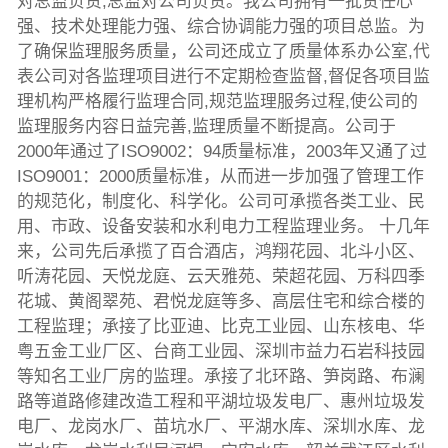
对总监负责,总监对公司负责。我公司拥有一批责任心
强、技术处理能力强、综合协调能力强的项目总监。为
了确保监理服务质量，公司还成立了质量体系办公室,代
表公司对各监理项目进行不定期检查监督,督促各项目监
理机构严格履行监理合同,规范监理服务过程,使公司的
监理服务内容日益完善,监理质量不断提高。公司于
2000年通过了ISO9002：94质量标准，2003年又通了过
ISO9001：2000质量标准，从而进一步加强了管理工作
的规范化，制度化、科学化。公司可承揽各类工业、民
用、市政、设备安装和水利电力工程监理业务。 十几年
来，公司先后承揽了百合酒店，鸿翔花园、北斗小区、
听涛花园、天悦龙庭、云天雅苑、荣超花园、万科四季
花城、黄阁翠苑、君悦龙庭等多、高层住宅和综合楼的
工程监理；承接了比亚迪、比克工业园、山东核电、华
粤五金工业厂区、台商工业园、深圳市益力石岩科技园
等知名工业厂房的监理。承接了北环路、笋岗路、布澜
路等道路修建改造工程和平湖垃圾发电厂、惠州垃圾发
电厂、龙岗水厂、苗坑水厂、平湖水库、深圳水库、龙