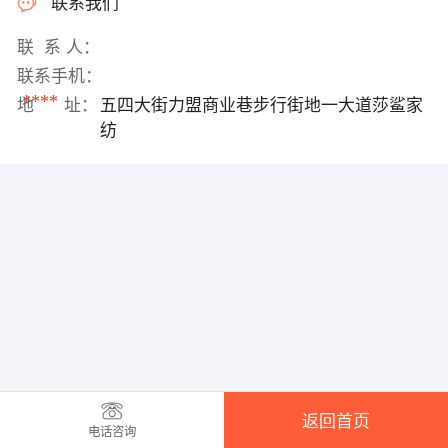
联系我们
联 系 人：
联系手机：
****
地 址：
五四大街力盟商业巷步行街地一大道莎鲨家
纺
返回首页
电话咨询