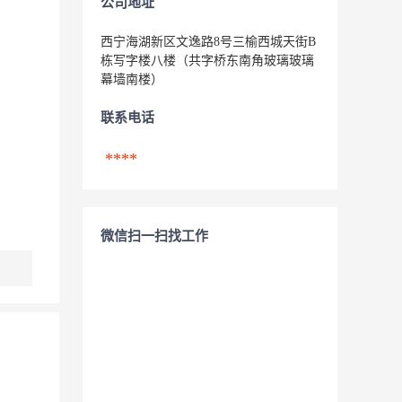
公司地址
西宁海湖新区文逸路8号三榆西城天街B
栋写字楼八楼（共字桥东南角玻璃玻璃
幕墙南楼）
联系电话
****
微信扫一扫找工作