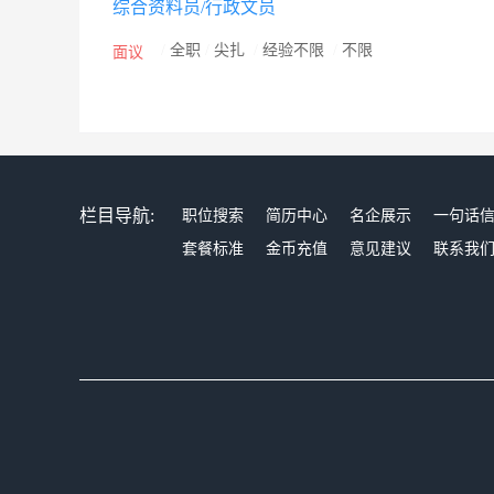
综合资料员/行政文员
/
全职
/
尖扎
/
经验不限
/
不限
面议
栏目导航:
职位搜索
简历中心
名企展示
一句话
套餐标准
金币充值
意见建议
联系我