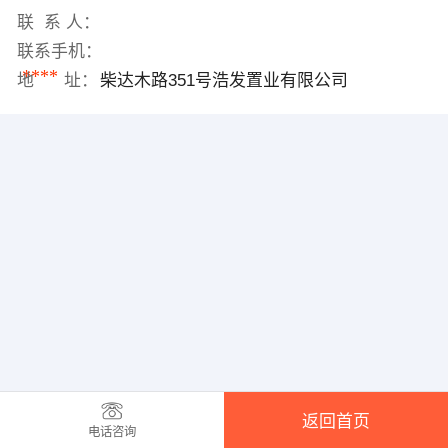
联 系 人：
联系手机：
****
地 址：
柴达木路351号浩发置业有限公司
返回首页
电话咨询