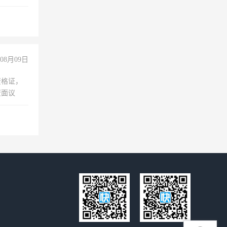
无犯罪记
上文化，
良好沟通
08月09日
资格证，
资面议