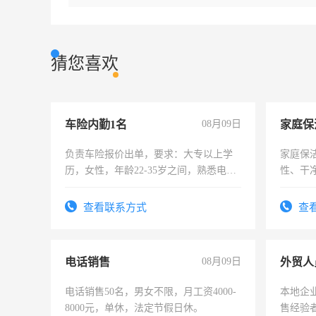
猜您喜欢
车险内勤1名
08月09日
家庭保
负责车险报价出单，要求：大专以上学
家庭保
历，女性，年龄22-35岁之间，熟悉电脑
性、干净
操作，工作态度认真，具有团队精神，
时间灵
试用期1-3个月，转正后交纳五险，
太太等
查看联系方式
查
电话销售
08月09日
外贸人
电话销售50名，男女不限，月工资4000-
本地企
8000元，单休，法定节假日休。
售经验