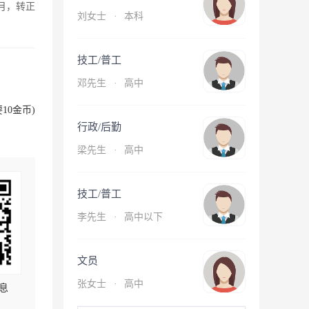
月，转正
刘女士
·
本科
技工/普工
邓先生
·
高中
10金币)
行政/后勤
梁先生
·
高中
技工/普工
李先生
·
高中以下
文员
张女士
·
高中
息