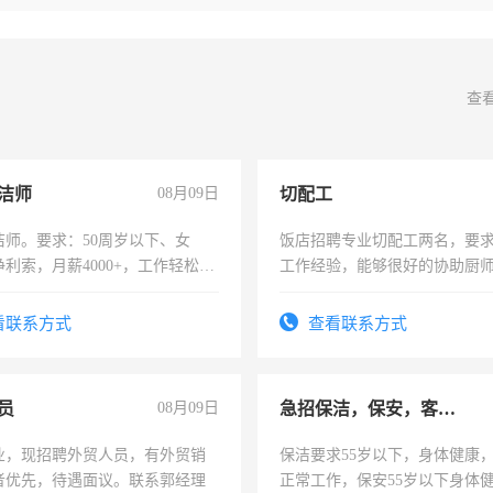
查
洁师
08月09日
切配工
洁师。要求：50周岁以下、女
饭店招聘专业切配工两名，要
利索，月薪4000+，工作轻松，
工作经验，能够很好的协助厨
活，不需坐班，适合宝妈、全职
作。包吃住，每月有公休，工资35
。
4500。
看联系方式
查看联系方式
员
08月09日
急招保洁，保安，客服，工程
业，现招聘外贸人员，有外贸销
保洁要求55岁以下，身体健康
者优先，待遇面议。联系郭经理
正常工作，保安55岁以下身体