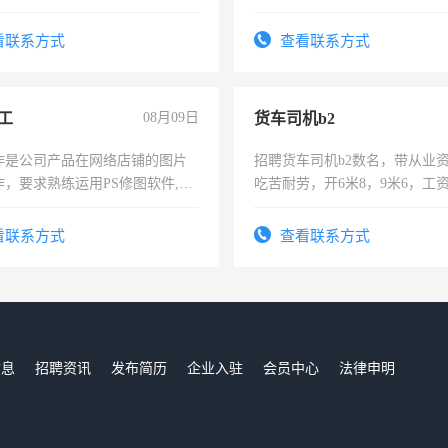
责任心形象端庄，遵纪守法，
录，客服要求45岁以下高中以
看联系方式
查看联系方式
懂电脑工作认真，性格开朗有
能力，工程，懂水电维修。
工
08月09日
货车司机b2
作是公司产品在网络店铺的图片
招聘货车司机b2数名，带从业
作，要求熟练运用PS修图软件,工
吃苦耐劳，开6米8，9米6，工
每天8小时，待遇优厚。
看联系方式
查看联系方式
信息
招聘资讯
发布简历
企业入驻
会员中心
法律申明
们