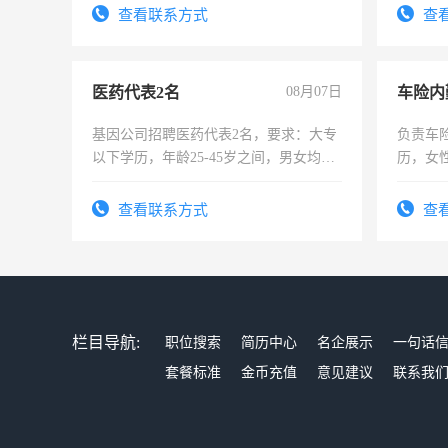
录，客服要求45岁以下高中以上文化，
查看联系方式
查
懂电脑工作认真，性格开朗有良好沟通
能力，工程，懂水电维修。
医药代表2名
08月07日
车险内
基因公司招聘医药代表2名，要求：大专
负责车
以下学历，年龄25-45岁之间，男女均
历，女性
可，需要具有营销经验，从事过医药代
操作，
表或者有医学资质的优先，底薪+绩效，
试用期1
查看联系方式
查
交五险。
栏目导航:
职位搜索
简历中心
名企展示
一句话
套餐标准
金币充值
意见建议
联系我