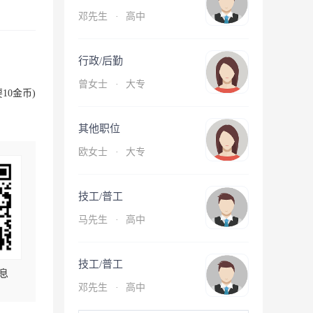
邓先生
·
高中
行政/后勤
曾女士
·
大专
10金币)
其他职位
欧女士
·
大专
技工/普工
马先生
·
高中
技工/普工
息
邓先生
·
高中