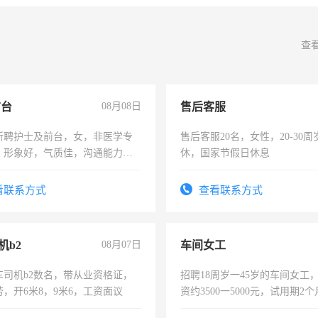
查
前台
08月08日
售后客服
所聘护士及前台，女，非医学专
售后客服20名，女性，20-30
，形象好，气质佳，沟通能力
休，国家节假日休息
试，周日休息。
看联系方式
查看联系方式
机b2
08月07日
车间女工
车司机b2数名，带从业资格证，
招聘18周岁一45岁的车间女工
，开6米8，9米6，工资面议
资约3500一5000元，试用期2
险，有年薪假，年底福利