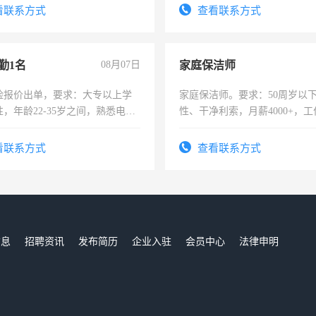
看联系方式
查看联系方式
勤1名
08月07日
家庭保洁师
险报价出单，要求：大专以上学
家庭保洁师。要求：50周岁以
，年龄22-35岁之间，熟悉电脑
性、干净利索，月薪4000+，
工作态度认真，具有团队精神，
时间灵活，不需坐班，适合宝
-3个月，转正后交纳五险，
太太等。
看联系方式
查看联系方式
信息
招聘资讯
发布简历
企业入驻
会员中心
法律申明
们