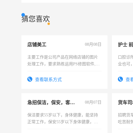
猜您喜欢
店铺美工
08月08日
护士 
主要工作是公司产品在网络店铺的图片
口腔诊
处理工作，要求熟练运用PS修图软件,工
业也可
作时间每天8小时，待遇优厚。
强。面
查看联系方式
查
急招保洁，保安，客服，工程
08月07日
货车司
保洁要求55岁以下，身体健康，能坚持
招聘货
正常工作，保安55岁以下身体健康，有
吃苦耐劳
责任心形象端庄，遵纪守法，无犯罪记